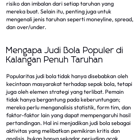
risiko dan imbalan dari setiap taruhan yang
mereka buat. Selain itu, penting juga untuk
mengenali jenis taruhan seperti moneyline, spread,
dan over/under.
Mengapa Judi Bola Populer di
Kalangan Penuh Taruhan
Popularitas judi bola tidak hanya disebabkan oleh
kecintaan masyarakat terhadap sepak bola, tetapi
juga oleh elemen strategi yang terlibat. Pemain
tidak hanya bergantung pada keberuntungan;
mereka perlu menganalisis statistik, form tim, dan
faktor-faktor lain yang dapat mempengaruhi hasil
pertandingan. Hal ini menjadikan judi bola sebagai
aktivitas yang melibatkan pemikiran kritis dan
analisis, bukan hanya sekadar perjudian acak.