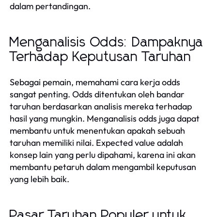
dalam pertandingan.
Menganalisis Odds: Dampaknya
Terhadap Keputusan Taruhan
Sebagai pemain, memahami cara kerja odds
sangat penting. Odds ditentukan oleh bandar
taruhan berdasarkan analisis mereka terhadap
hasil yang mungkin. Menganalisis odds juga dapat
membantu untuk menentukan apakah sebuah
taruhan memiliki nilai. Expected value adalah
konsep lain yang perlu dipahami, karena ini akan
membantu petaruh dalam mengambil keputusan
yang lebih baik.
Pasar Taruhan Populer untuk