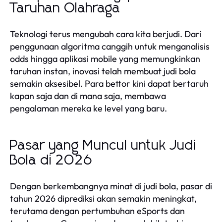
Taruhan Olahraga
Teknologi terus mengubah cara kita berjudi. Dari
penggunaan algoritma canggih untuk menganalisis
odds hingga aplikasi mobile yang memungkinkan
taruhan instan, inovasi telah membuat judi bola
semakin aksesibel. Para bettor kini dapat bertaruh
kapan saja dan di mana saja, membawa
pengalaman mereka ke level yang baru.
Pasar yang Muncul untuk Judi
Bola di 2026
Dengan berkembangnya minat di judi bola, pasar di
tahun 2026 diprediksi akan semakin meningkat,
terutama dengan pertumbuhan eSports dan