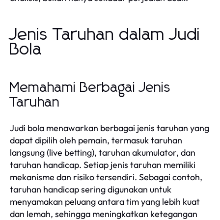
Jenis Taruhan dalam Judi
Bola
Memahami Berbagai Jenis
Taruhan
Judi bola menawarkan berbagai jenis taruhan yang
dapat dipilih oleh pemain, termasuk taruhan
langsung (live betting), taruhan akumulator, dan
taruhan handicap. Setiap jenis taruhan memiliki
mekanisme dan risiko tersendiri. Sebagai contoh,
taruhan handicap sering digunakan untuk
menyamakan peluang antara tim yang lebih kuat
dan lemah, sehingga meningkatkan ketegangan