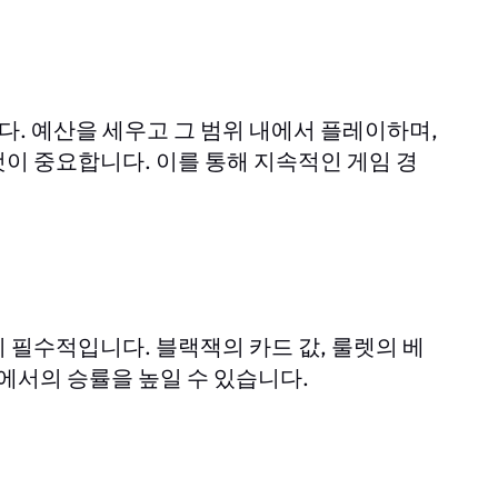
. 예산을 세우고 그 범위 내에서 플레이하며,
이 중요합니다. 이를 통해 지속적인 게임 경
 필수적입니다. 블랙잭의 카드 값, 룰렛의 베
임에서의 승률을 높일 수 있습니다.