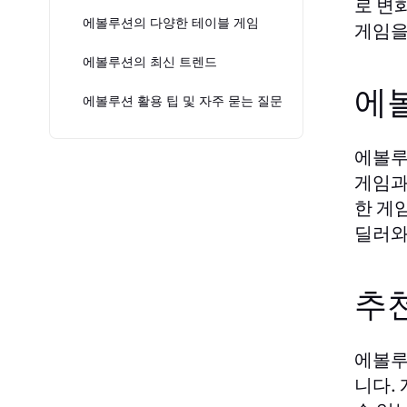
로 변
에볼루션의 다양한 테이블 게임
게임을
에볼루션의 최신 트렌드
에
에볼루션 활용 팁 및 자주 묻는 질문
에볼루
게임과
한 게
딜러와
추
에볼루
니다.