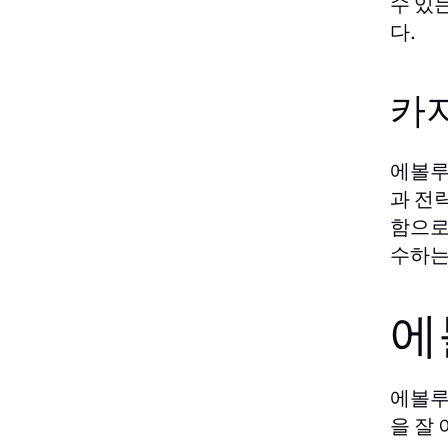
수 있
다.
카
에볼루
과 전
함으로
수하는
에
에볼루
을 잘