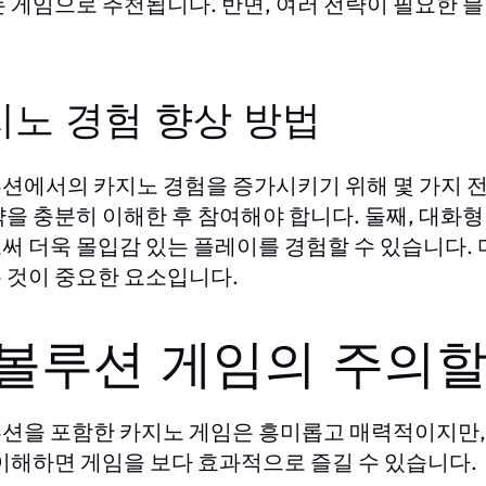
는 게임으로 추천됩니다. 반면, 여러 전략이 필요한
지노 경험 향상 방법
션에서의 카지노 경험을 증가시키기 위해 몇 가지 전략
략을 충분히 이해한 후 참여해야 합니다. 둘째, 대화
써 더욱 몰입감 있는 플레이를 경험할 수 있습니다. 
 것이 중요한 요소입니다.
볼루션 게임의 주의할
션을 포함한 카지노 게임은 흥미롭고 매력적이지만, 
 이해하면 게임을 보다 효과적으로 즐길 수 있습니다.