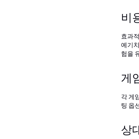
비
효과적
예기치
험을 
게
각 게
팅 옵
상