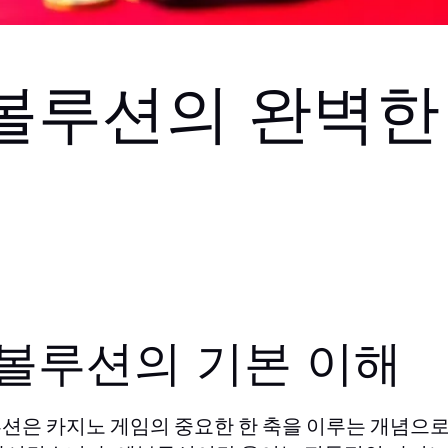
볼루션의 완벽한
볼루션의 기본 이해
션은 카지노 게임의 중요한 한 축을 이루는 개념으로