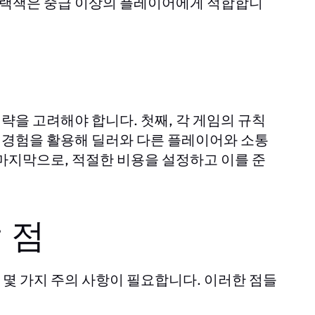
 블랙잭은 중급 이상의 플레이어에게 적합합니
을 고려해야 합니다. 첫째, 각 게임의 규칙
형 경험을 활용해 딜러와 다른 플레이어와 소통
마지막으로, 적절한 비용을 설정하고 이를 준
 점
몇 가지 주의 사항이 필요합니다. 이러한 점들