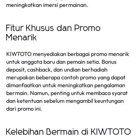
meningkatkan imersi permainan.
Fitur Khusus dan Promo
Menarik
KIWTOTO menyediakan berbagai promo menarik
untuk anggota baru dan pemain setia. Bonus
deposit, cashback, dan undian berhadiah
merupakan beberapa contoh promo yang dapat
dimanfaatkan untuk meningkatkan pengalaman
bermain. Namun, penting untuk membaca syarat
dan ketentuan sebelum mengambil keuntungan
dari promo ini.
Kelebihan Bermain di KIWTOTO