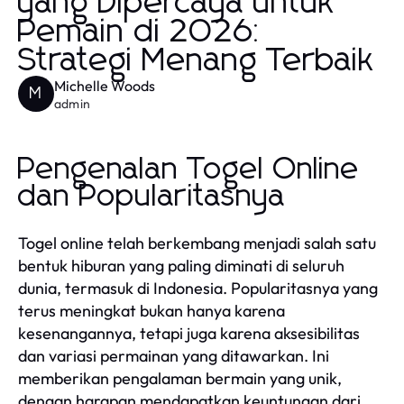
yang Dipercaya untuk
Pemain di 2026:
Strategi Menang Terbaik
Michelle Woods
M
admin
Pengenalan Togel Online
dan Popularitasnya
Togel online telah berkembang menjadi salah satu
bentuk hiburan yang paling diminati di seluruh
dunia, termasuk di Indonesia. Popularitasnya yang
terus meningkat bukan hanya karena
kesenangannya, tetapi juga karena aksesibilitas
dan variasi permainan yang ditawarkan. Ini
memberikan pengalaman bermain yang unik,
dengan harapan mendapatkan keuntungan dari