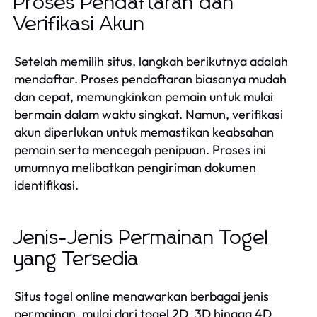
Proses Pendaftaran dan
Verifikasi Akun
Setelah memilih situs, langkah berikutnya adalah
mendaftar. Proses pendaftaran biasanya mudah
dan cepat, memungkinkan pemain untuk mulai
bermain dalam waktu singkat. Namun, verifikasi
akun diperlukan untuk memastikan keabsahan
pemain serta mencegah penipuan. Proses ini
umumnya melibatkan pengiriman dokumen
identifikasi.
Jenis-Jenis Permainan Togel
yang Tersedia
Situs togel online menawarkan berbagai jenis
permainan, mulai dari togel 2D, 3D hingga 4D,