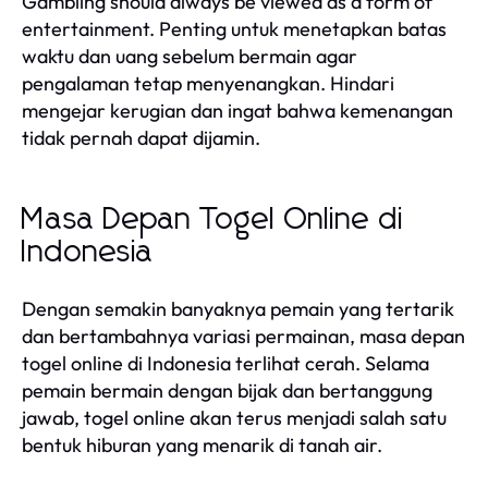
Gambling should always be viewed as a form of
entertainment. Penting untuk menetapkan batas
waktu dan uang sebelum bermain agar
pengalaman tetap menyenangkan. Hindari
mengejar kerugian dan ingat bahwa kemenangan
tidak pernah dapat dijamin.
Masa Depan Togel Online di
Indonesia
Dengan semakin banyaknya pemain yang tertarik
dan bertambahnya variasi permainan, masa depan
togel online di Indonesia terlihat cerah. Selama
pemain bermain dengan bijak dan bertanggung
jawab, togel online akan terus menjadi salah satu
bentuk hiburan yang menarik di tanah air.