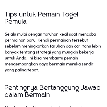
Tips untuk Pemain Togel
Pemula
Selalu mulai dengan taruhan kecil saat mencoba
permainan baru. Kenali permainan tersebut
sebelum meningkatkan taruhan dan cari tahu lebih
banyak tentang strategi yang mungkin bekerja
untuk Anda. Ini bisa membantu pemain
mengembangkan gaya bermain mereka sendiri
yang paling tepat.
Pentingnya Bertanggung Jawab
dalam Bermain