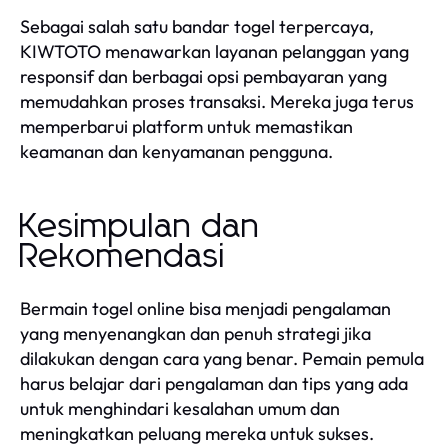
Sebagai salah satu bandar togel terpercaya,
KIWTOTO menawarkan layanan pelanggan yang
responsif dan berbagai opsi pembayaran yang
memudahkan proses transaksi. Mereka juga terus
memperbarui platform untuk memastikan
keamanan dan kenyamanan pengguna.
Kesimpulan dan
Rekomendasi
Bermain togel online bisa menjadi pengalaman
yang menyenangkan dan penuh strategi jika
dilakukan dengan cara yang benar. Pemain pemula
harus belajar dari pengalaman dan tips yang ada
untuk menghindari kesalahan umum dan
meningkatkan peluang mereka untuk sukses.