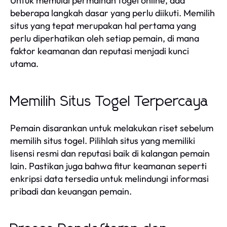
Untuk memulai permainan togel online, ada
beberapa langkah dasar yang perlu diikuti. Memilih
situs yang tepat merupakan hal pertama yang
perlu diperhatikan oleh setiap pemain, di mana
faktor keamanan dan reputasi menjadi kunci
utama.
Memilih Situs Togel Terpercaya
Pemain disarankan untuk melakukan riset sebelum
memilih situs togel. Pilihlah situs yang memiliki
lisensi resmi dan reputasi baik di kalangan pemain
lain. Pastikan juga bahwa fitur keamanan seperti
enkripsi data tersedia untuk melindungi informasi
pribadi dan keuangan pemain.